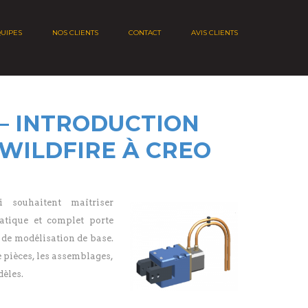
QUIPES
NOS CLIENTS
CONTACT
AVIS CLIENTS
– INTRODUCTION
WILDFIRE À CREO
 souhaitent maîtriser
atique et complet porte
 de modélisation de base.
de pièces, les assemblages,
dèles.