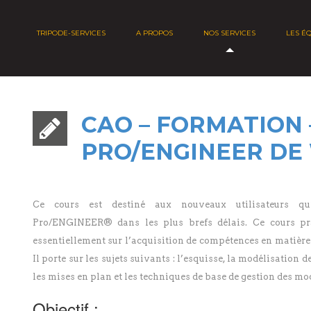
TRIPODE-SERVICES
A PROPOS
NOS SERVICES
LES É
CAO – FORMATION 
PRO/ENGINEER DE 
Ce cours est destiné aux nouveaux utilisateurs qui
Pro/ENGINEER® dans les plus brefs délais. Ce cours pr
essentiellement sur l’acquisition de compétences en matière
Il porte sur les sujets suivants : l’esquisse, la modélisation 
les mises en plan et les techniques de base de gestion des mo
Objectif :