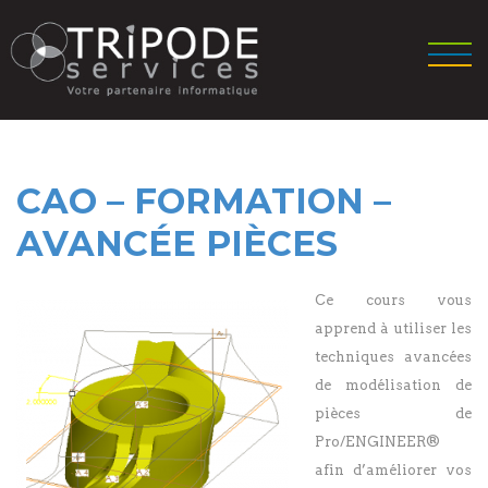
CAO – FORMATION –
AVANCÉE PIÈCES
Ce cours vous
apprend à utiliser les
techniques avancées
de modélisation de
pièces de
Pro/ENGINEER®
afin d’améliorer vos